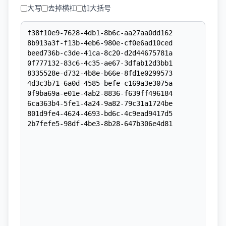
大写
去掉横杠
加大括号