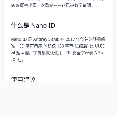
50% 概率出现一次重复——这已被数学证明。
什么是 Nano ID
Nano ID 是 Andrey Sitnik 在 2017 年创建的轻量级
唯一 ID 字符串库,体积仅 130 字节(压缩后),比 UUID
v4 短 4 倍。字符集默认使用 URL 安全字母表 A-Za-
z0-9_-。
使用建议
数据库主键
:uuid 或 text 字段都可以,推荐使用
BINARY(16) 节省空间。
分布式追踪
:UUID v4 更通用,OpenTelemetry 默
认采用。