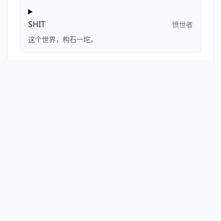
SHIT
愤世者
这个世界，构石一坨。
ZZZZ
装死者
我没死，我只是在睡觉。
POOR
贫困者
我穷，但我很专。
MONK
僧人