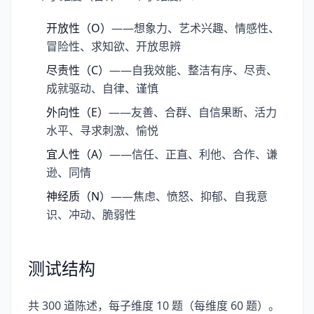
开放性（O）
——想象力、艺术兴趣、情感性、
冒险性、求知欲、开放思辨
尽责性（C）
——自我效能、整洁有序、尽责、
成就驱动、自律、谨慎
外向性（E）
——友善、合群、自信果断、活力
水平、寻求刺激、愉悦
宜人性（A）
——信任、正直、利他、合作、谦
逊、同情
神经质（N）
——焦虑、愤怒、抑郁、自我意
识、冲动、脆弱性
测试结构
共 300 道陈述，每子维度 10 题（每维度 60 题）。