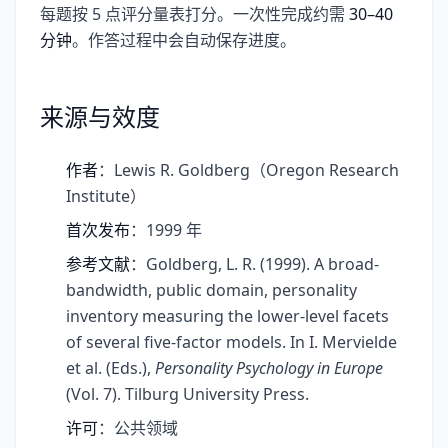
每题按 5 点评分量表打分。一次性完成约需
30–40
分钟
。作答过程中会自动保存进度。
来源与效度
作者
：Lewis R. Goldberg（Oregon Research
Institute）
首次发布
：1999 年
参考文献
：Goldberg, L. R. (1999). A broad-
bandwidth, public domain, personality
inventory measuring the lower-level facets
of several five-factor models. In I. Mervielde
et al. (Eds.),
Personality Psychology in Europe
(Vol. 7). Tilburg University Press.
许可
：公共领域