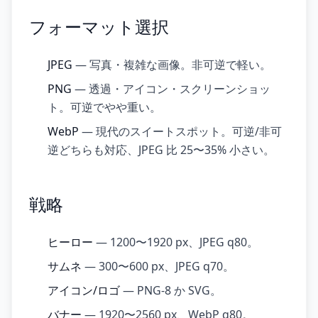
フォーマット選択
JPEG
— 写真・複雑な画像。非可逆で軽い。
PNG
— 透過・アイコン・スクリーンショッ
ト。可逆でやや重い。
WebP
— 現代のスイートスポット。可逆/非可
逆どちらも対応、JPEG 比 25〜35% 小さい。
戦略
ヒーロー
— 1200〜1920 px、JPEG q80。
サムネ
— 300〜600 px、JPEG q70。
アイコン/ロゴ
— PNG-8 か SVG。
バナー
— 1920〜2560 px、WebP q80。