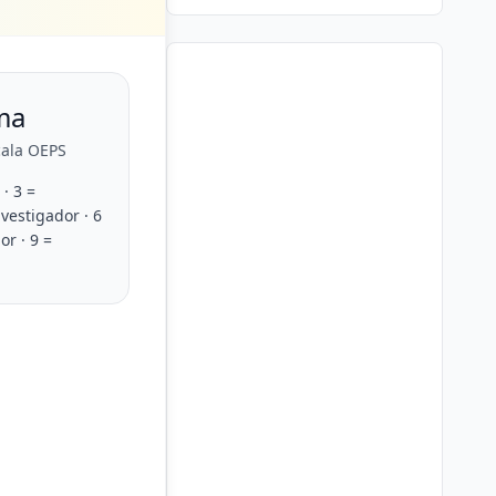
ma
cala OEPS
· 3 =
nvestigador · 6
or · 9 =