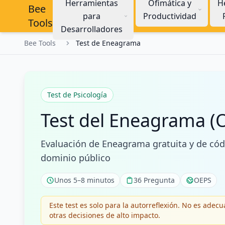
Herramientas
Ofimática y
H
Bee
para
Productividad
Tools
Desarrolladores
Bee Tools
Test de Eneagrama
Test de Psicología
Test del Eneagrama (
Evaluación de Eneagrama gratuita y de cód
dominio público
Unos 5–8 minutos
36 Pregunta
OEPS
Este test es solo para la autorreflexión. No es adec
otras decisiones de alto impacto.