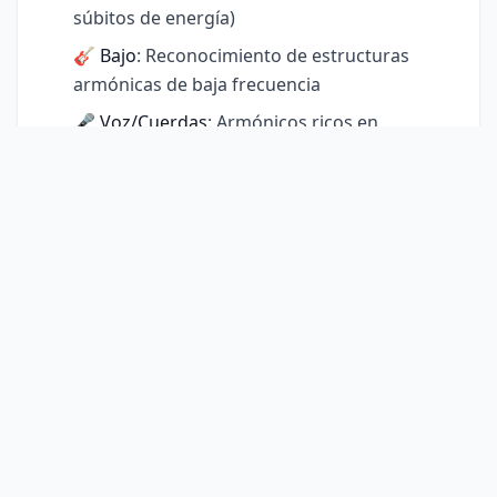
súbitos de energía)
🎸
Bajo
: Reconocimiento de estructuras
armónicas de baja frecuencia
🎤
Voz/Cuerdas
: Armónicos ricos en
frecuencias medias (voz, violín)
🎷
Maderas
: Armónicos brillantes en
medias-altas (flauta, clarinete)
✨
Platillos
: Detección de planitud espectral
para frecuencias ruidosas
Cada pista muestra forma de onda espectral
independiente, porcentaje de energía y valores
en dB. Ideal para analizar música orquestal o
mezclas multipista.
Controles