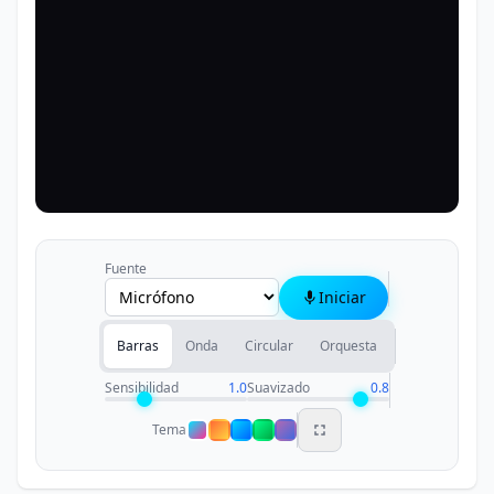
Fuente
Iniciar
Barras
Onda
Circular
Orquesta
Sensibilidad
1.0
Suavizado
0.8
Tema